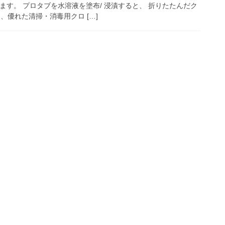
ます。 プロタブを水溶液を塗布/ 浸漬すると、 折りたたんだク
、優れた清掃・消毒用クロ […]