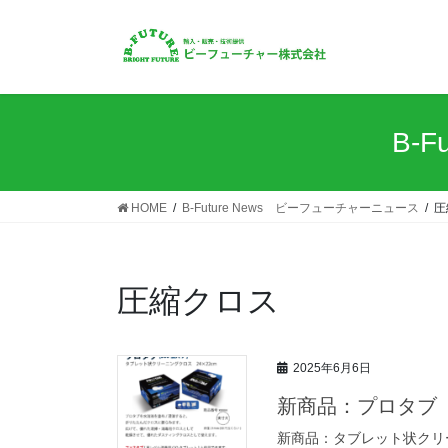
コ
ナ
ン
ビ
テ
ゲ
ン
ー
ツ
シ
へ
ョ
B-
ス
ン
キ
に
ッ
移
HOME
B-Future News ビーフューチャーニュース
圧
プ
動
圧縮クロス
2025年6月6日
新商品：プロタブ
新商品：タブレット状クリ